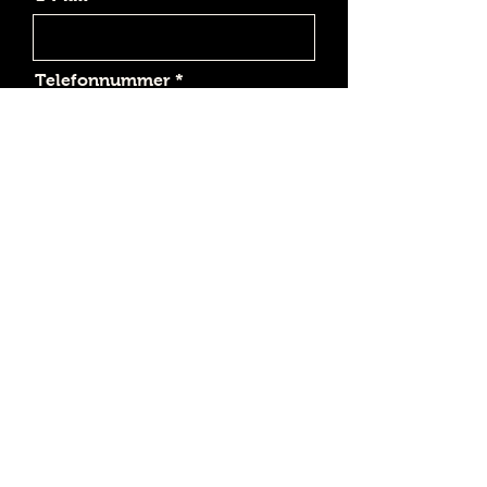
Telefonnummer
An welcher Beratung bist du
interessiert?
Gibt es etwas, was du mir
vorab bereits mitteilen
möchtest?
Absenden