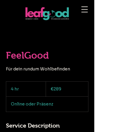
FeelGood
Für dein rundum Wohlbefinden
289
euros
4 hr
4
€289
h
r
Online oder Präsenz
Service Description